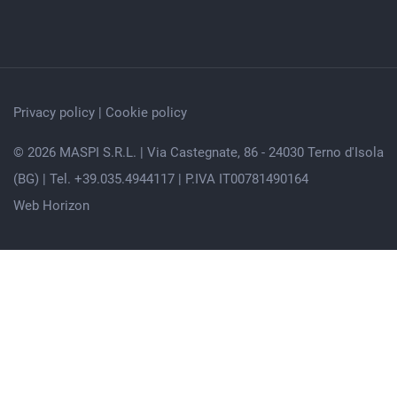
Privacy policy
|
Cookie policy
© 2026 MASPI S.R.L. | Via Castegnate, 86 - 24030 Terno d'Isola
(BG) | Tel. +39.035.4944117 | P.IVA IT00781490164
Web Horizon